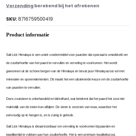
Verzending
berekend bij het afrekenen
SKU:
8716759500419
Product informatie
Salt Lick Himalaya is een uniek voedermiddel voor paarden dat speciaal is ontwikkeld om
de zoutbehoefte van het paard te vervullen en verveling te voorkomen. Het wordt
gewonnen uit de schone bergen van de Himalaya en bevat puur Himalayazout vol met
mineralen en sporenelementen. Dit maakt het een uitstekende keuze om de zoutbehoefte
van paarden te vervullen.
Deze zoutsteen is onbehandeld en bikkelhard, wat betekent dat het paard het zout niet
makkelijk van de steen kan afbijten. De steen is voorzien van touw, waardoor het
eenvoudig op te hangen is, en is zuinig in gebruik.
Salt Lick Himalaya is ideaal inzetbaar om verveling te voorkomen bij paarden en
tegelijkertijd te voldoen aan hun zoutbehoefte. Het is een premium kwaliteitszout,