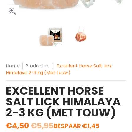
Translation missing: nl.products.general.thumbs
Translation missing: nl.produ
Translation miss
Home
Producten
Excellent Horse Salt Lick
Himalaya 2-3 kg (Met touw)
EXCELLENT HORSE
SALT LICK HIMALAYA
2-3 KG (MET TOUW)
€4,50
€5,95
BESPAAR
€1,45