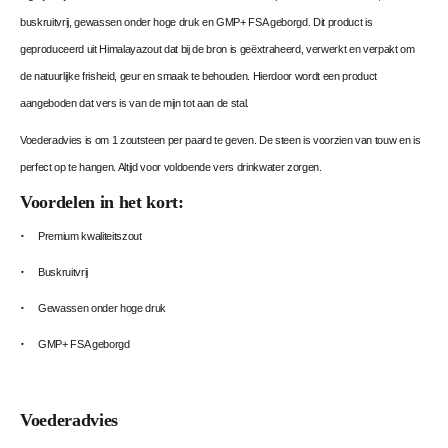
buskruitvrij, gewassen onder hoge druk en GMP+ FSA geborgd. Dit product is
geproduceerd uit Himalayazout dat bij de bron is geëxtraheerd, verwerkt en verpakt om
de natuurlijke frisheid, geur en smaak te behouden. Hierdoor wordt een product
aangeboden dat vers is van de mijn tot aan de stal.
Voederadvies is om 1 zoutsteen per paard te geven. De steen is voorzien van touw en is
perfect op te hangen. Altijd voor voldoende vers drinkwater zorgen.
Voordelen in het kort:
Premium kwaliteitszout
Buskruitvrij
Gewassen onder hoge druk
GMP+ FSA geborgd
Voederadvies