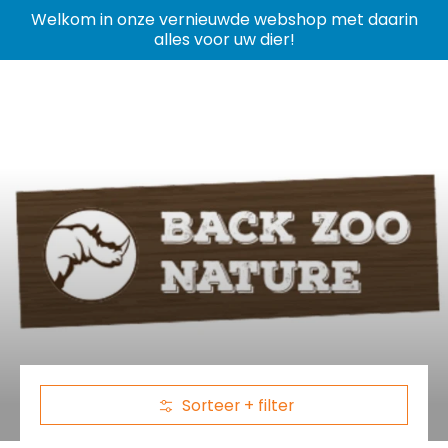
Welkom in onze vernieuwde webshop met daarin
alles voor uw dier!
Sorteer + filter